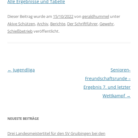
Alle Ergebnisse und Tabelle
Dieser Beitrag wurde am
15/10/2022
von
geraldhummel
unter
Akive Schützen
,
Archiv
,
Berichte
,
Der Schriftführer
,
Gewehr
,
Schießbetrieb
veröffentlicht.
Beitragsnavigation
←
Jugendliga
Senioren-
Freundschaftsrunde –
Ergebnis 7. und letzter
Wettkampf
→
NEUESTE BEITRÄGE
Drei Landesmeistertitel für den SV Gruibingen bei den