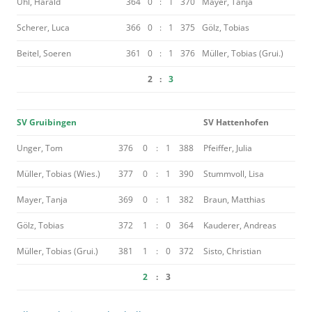
Uhl, Harald
364
0
:
1
370
Mayer, Tanja
Scherer, Luca
366
0
:
1
375
Gölz, Tobias
Beitel, Soeren
361
0
:
1
376
Müller, Tobias (Grui.)
2
:
3
SV Gruibingen
SV Hattenhofen
Unger, Tom
376
0
:
1
388
Pfeiffer, Julia
Müller, Tobias (Wies.)
377
0
:
1
390
Stummvoll, Lisa
Mayer, Tanja
369
0
:
1
382
Braun, Matthias
Gölz, Tobias
372
1
:
0
364
Kauderer, Andreas
Müller, Tobias (Grui.)
381
1
:
0
372
Sisto, Christian
2
:
3