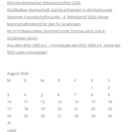
Württembergischen Meisterschaften 2026
Großkaliber-Mannschaft startet erfolgreich in die Rückrunde
Senioren-Freundschaftsrunde – 6. Wettkampf 2026: Neuer
Mannschaftsrekord für den SV Gruibingen
KK 3×10 Regionsliga -Sommerrunde: Dürnau setzt sich in
Gruibingen durch
Aus dem WSV 1850 e.V. – Homepage des WSV 1850 e.V. sowie der
WSV-Ligen-Homepage“
August 2026
M
D
M
D
F
S
S
1
2
3
4
5
6
7
8
9
10
11
12
13
14
15
16
17
18
19
20
21
22
23
24
25
26
27
28
29
30
31
« Juni